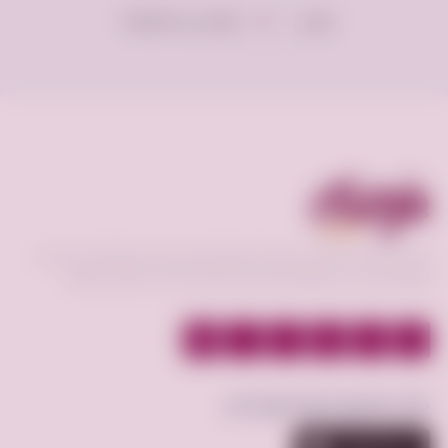
عرض
إعلان فى الصفحة
100
فرصه.كوم منصة تعمل كوسيط لسوق إلكتروني فعال يحقق افضل عمليات
البيع و الشراء بين البائع و المشتري و عرض الخدمات بأقسام مختلفة.
حمّل تطبيق فرصة.كوم الآن