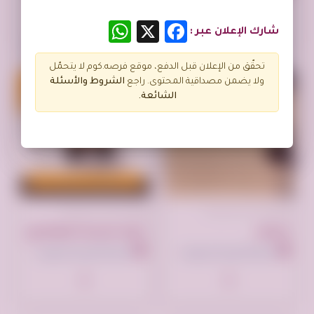
WhatsApp
Facebook
X
شارك الإعلان عبر :
تحقّق من الإعلان قبل الدفع، موقع فرصه.كوم لا يتحمّل
السوم غير متاح
ولا يضمن مصداقية المحتوى. راجع
الشروط و
الأسئلة
الشائعة.
تم النشر منذ سنة واحدة
تم النشر منذ سنة واحدة
الرياض
أضف لمستك الأنيقة مع أوشحة وكالة ويندو للدعاية والإعلان الفاخرة💥
المملكة العربية السعودية
المملكة العربية السعودية