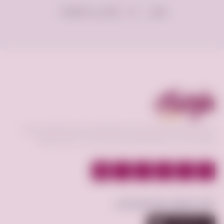
عرض
إعلان فى الصفحة
100
فرصه.كوم منصة تعمل كوسيط لسوق إلكتروني فعال يحقق افضل عمليات
البيع و الشراء بين البائع و المشتري و عرض الخدمات بأقسام مختلفة.
حمّل تطبيق فرصة.كوم الآن