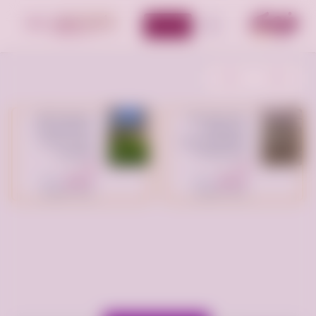
أضف إعلان
الأقسام
شراء غرف نوم
تنسيق حدائق
مستعملة
الدمام والخبر (
بالرياض (نشتري
عشب صناعي
اثاث وأجهزة )
وطبيعي )
الرياض
الدمام
السعودية
السعودية
السعر:
500
السعر:
200
ريال سعودي
ريال سعودي