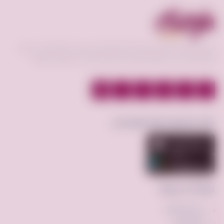
فرصه.كوم منصة تعمل كوسيط لسوق إلكتروني فعال يحقق افضل عمليات
البيع و الشراء بين البائع و المشتري و عرض الخدمات بأقسام مختلفة.
حمّل تطبيق فرصة.كوم الآن
روابط سريعة
عن فرصه.كوم
إضافة إعلان