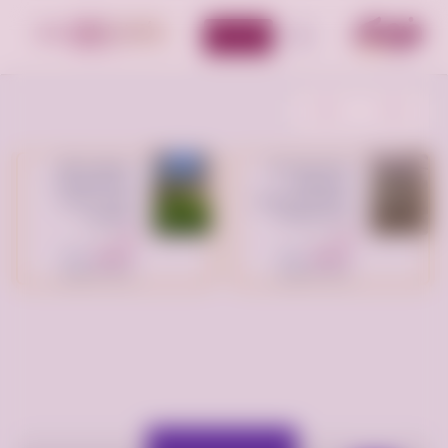
أضف إعلان
الأقسام
شراء غرف نوم
تنسيق حدائق
مستعملة
الدمام والخبر (
بالرياض (نشتري
عشب صناعي
اثاث وأجهزة )
وطبيعي )
الرياض
الدمام
السعودية
السعودية
السعر:
500
السعر:
200
ريال سعودي
ريال سعودي