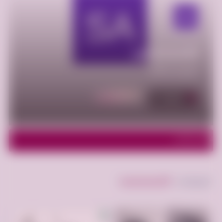
samamass55
عضو منذ 2025
أعلن مجانا
الإعلانات - 5
اظهر الفلاتر
الإعلانات "
samamass55
"