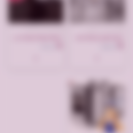
تم النشر منذ سنة واحدة
تم النشر منذ سنة واحدة
مركز اصلاح غسالة سامسونج السنبلاوين 01092279973
شركة صيانة غسالات ال جي سمسطا 01220261030
السنبلاوين
سمسطا