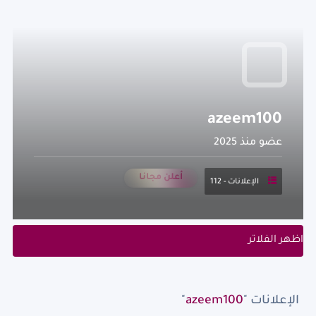
azeem100
عضو منذ 2025
أعلن مجانا
الإعلانات - 112
اظهر الفلاتر
الإعلانات "
azeem100
"